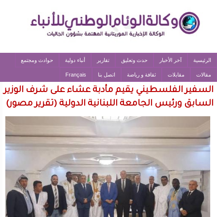
الرئيسية
آخر الأخبار
حدث وتعليق
تقارير
أنباء دولية
حوادث ومجتمع
مقالات
مقابلات
ثقافة و رياضة
اتصل بنا
Français
السفير الفلسطيني يقيم مأدبة عشاء على شرف الوزير
السابق ورئيس الجامعة اللبنانية الدولية (تقرير مصور)