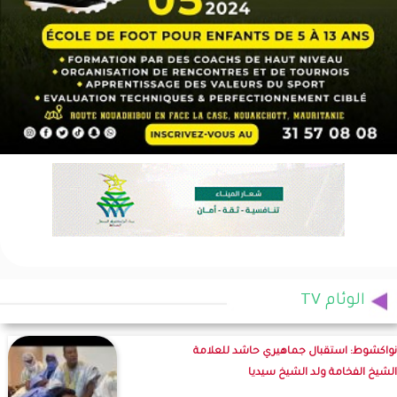
الوئام TV
نواكشوط: استقبال جماهيري حاشد للعلامة
الشيخ الفخامة ولد الشيخ سيديا