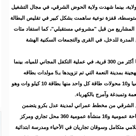
ولاية، بينما شهدت ولاية الحوض الشرقي، في مجال التشغيل
لمتوسطة، قفزة نوعية ساهمت بشكل كبير في تقليص البطالة
ت المشاريع من قبل "مشروعي مستقبلي"، كما استفاد مئات
 المدرة للدخل، في القرى والتجمعات السكنية الهشة
وتم تعميم خدمات المياه لتشمل الاستفادة منها أكثر من 300 قرية، في عملية التكفل المجاني للمياه، بينما
تم، في مجال الكهرباء، تدشين محطة الطاقة الهجينة بمدينة النعمة التي تم تزويدها بـ5 مولدات بطاقه
إجمالية تصل 4000 كيلو وات و2274 لوحا شمسيا و10 محولات طاقة كل واحد منها بطاقة 10 كيلو وات وهو
ة وتمبدغة وآمرج بالكهرباء.
وض الشرقي من مخطط عمراني لمدينة عدل بكرو يتضمن
4633 قطعة أرضية و514 قطعة تجارية و25 مساحة عمومية و16 منشأة عمومية 360 محل تجاري ومركز
ي متكامل وسوقان تجاريان في الأحياء ومدرسة ابتدائية