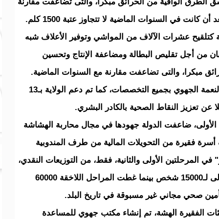
ق الطرق الواقية من الحرائق مبكرا، والتى تضاعفت مقارنة
نية كتلقيح عشرات الآلاف من المواشي وتوفير الأعلاف شبه
لبان من أجل تقليص البطالة ومضاعفة الإنتاج وتحسين
ائق مبكرا، والتى تضاعفت مقارنة مع السنوات الماضية.
وفي المجال الصحي تم تزويد مركز استطباب النعمة الجهوي بجميع التخصصات، كما تم دعم الولاية بـ13
عن تعزيز النقاط الصحية بالكادر البشري.
الأولى، ضاعفت الدولة جهودها في مجال محاربة الهشاشة
المدقع، حيث استفادت أكثر من 40 الف أسرة فقيرة من التحويلات المالية من طرف المندوبية
 في المرحلتين الأولى والثانية، فقط، من التوزيعات النقدي،
كما تم منح تأمين صحي مجاني في مرحلته الأولى لـ15000 شخص بينما غطت المراحل اللاخقة 60000
أمين صحي مجاني غير مسبوقة في تاريخ البلد.
ئات الفقيرة الهشة، تم إنشاء مكتب جهوي للمساعدة