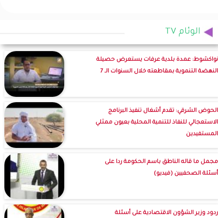
الوئام TV
نواكشوط: عمدة بلدية عرفات يستعرض حصيلة
النهضة التنموية بمقاطعته خلال السنوات الـ 7
الحوض الشرقي: تقدم أشغال تنفيذ البرنامج
الاستعجالي للنفاذ للتنمية المحلية بعيون ممثلي
المستفيدين
مجمل ما قاله الناطق باسم الحكومة ردا على
أسئلة الصحفيين (فيديو)
ردود وزير الشؤون الاقتصادية على أسئلة