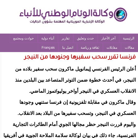
الرئيسية
آخر الأخبار
حدث وتعليق
تقارير
أنباء دولية
حوادث ومجتمع
مقالات
مقابلات
ثقافة و رياضة
اتصل بنا
Français
فرنسا تقرر سحب سفيرها وجنودها من النيجر
أعلن الرئيس الفرنسي إيمانويل ماكرون سحب سفير بلاده من
النيجر، في أحدث خطوة ضمن التوتر المتصاعد بين البلدين منذ
الانقلاب العسكري في النيجر أواخر يوليو/تموز الماضي.
وقال ماكرون في مقابلة تلفزيونية إن فرنسا ستنهي وجودها
العسكري في النيجر، وتسحب سفيرها من البلاد بعد الانقلاب.
واليوم قررت النيجر حظر مجالها الجوي أمام الطائرات التجارية
الفرنسية، جاء ذلك في بيان لوكالة سلامة الملاحة الجوية في أفريقيا