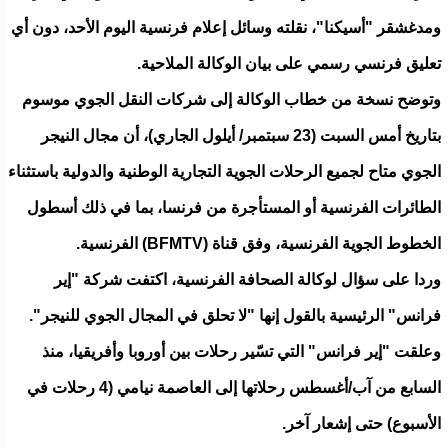
ومدغشقر "أسيكنا"، نقلته وسائل إعلام فرنسية اليوم الأحد، دون أي
تعليق فرنسي رسمي على بيان الوكالة الملاحية.
وتوضح نسخة من خطاب الوكالة إلى شركات النقل الجوي موسوم
بتاريخ أمس السبت (23 سبتمبر/ أيلول الجاري)، أن مجال النيجر
الجوي متاح لجميع الرحلات الجوية التجارية الوطنية والدولية باستثناء
الطائرات الفرنسية أو المستأجرة من فرنسا، بما في ذلك أسطول
الخطوط الجوية الفرنسية، وفق قناة (BFMTV) الفرنسية.
وردا على سؤال لوكالة الصحافة الفرنسية، اكتفت شركة "إير
فرانس" الرئيسية بالقول إنها "لا تحلق في المجال الجوي للنيجر".
وعلقت "إير فرانس" التي تسّير رحلات بين أوروبا وأفريقيا، منذ
السابع من آب/أغسطس رحلاتها إلى العاصمة نيامي (4 رحلات في
الأسبوع) حتى إشعار آخر.