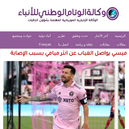
الرئيسية
آخر الأخبار
حدث وتعليق
تقارير
أنباء دولية
حوادث ومجتمع
مقالات
مقابلات
ثقافة و رياضة
اتصل بنا
Français
ميسي يواصل الغياب عن انتر ميامي بسبب الإصابة