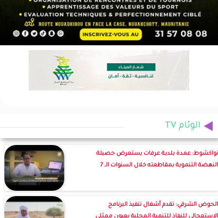
الوئام TV
نواكشوط: عمدة بلدية عرفات يستعرض حصيلة
النهضة التنموية بمقاطعته خلال السنوات الـ 7
الحوض الشرقي: تقدم أشغال تنفيذ البرنامج
الاستعجالي للنفاذ للتنمية المحلية بعيون ممثلي