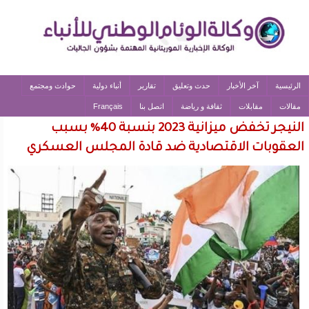
الرئيسية
آخر الأخبار
حدث وتعليق
تقارير
أنباء دولية
حوادث ومجتمع
مقالات
مقابلات
ثقافة و رياضة
اتصل بنا
Français
النيجر تخفض ميزانية 2023 بنسبة 40% بسبب
العقوبات الاقتصادية ضد قادة المجلس العسكري