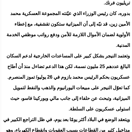
تريليون فرنك.
بدوره، كان رئيس الوزراء الذي عيّنته المجموعة العسكرية محمد
الأمين زين، قد نبّه إلى أن الميزانية ستكون تقشفية، مع إعطاء
الأولوية لضمان الأموال اللازمة للأمن ودفع رواتب موظفي الخدمة
المدنية.
وتعتمد النيجر بشكل كبير على المساعدات الخارجية لدعم السكان
البالغ عددهم 25 مليون نسمة، لكن هذا الدعم تضاءل منذ أن أطاح
عسكريون بحكم الرئيس محمد بازوم في 26 يوليو/ تموز المنصرم.
كما تعوّل النيجر على مبيعات اليورانيوم والذهب والنفط لتمويل
الميزانية، وتبحث عن حلفاء إلى جانب مالي وبوركينا فاسو، حيث
استولى عسكريون على السلطة.
ويتعقد الوضع في البلاد أكثر يومًا بعد يوم، في ظل التراجع الكبير في
مداخيل كثير من القطاعات بسبب العقوبات وانقطاع الكهرباء، وهو