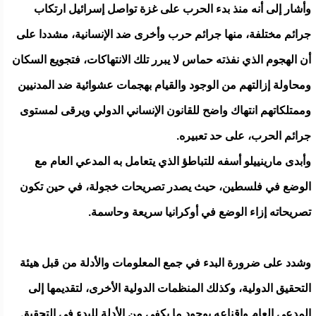
وأشار إلى أنه منذ بدء الحرب على غزة تواصل إسرائيل ارتكاب
جرائم مختلفة، منها جرائم حرب وأخرى ضد الإنسانية، مشددا على
أن الهجوم الذي نفذته حماس لا يبرر تلك الانتهاكات، فتجويع السكان
ومحاولة إزالتهم من الوجود والقيام بهجمات عشوائية ضد المدنيين
وممتلكاتهم انتهاك واضح للقانون الإنساني الدولي ويرقى لمستوى
جرائم الحرب، على حد تعبيره.
وأبدى مارينييلو أسفه للتباطؤ الذي يتعامل به المدعي العام مع
الوضع في فلسطين، حيث يصدر تصريحات خجولة، في حين تكون
تصريحاته إزاء الوضع في أوكرانيا سريعة وحاسمة.
وشدد على ضرورة البدء في جمع المعلومات والأدلة من قبل هيئة
التحقيق الدولية، وكذلك المنظمات الدولية الأخرى، لتقديمها إلى
المدعي العام وإقناعه بوجود ما يكفي من الأدلة للبدء في التحقيق.