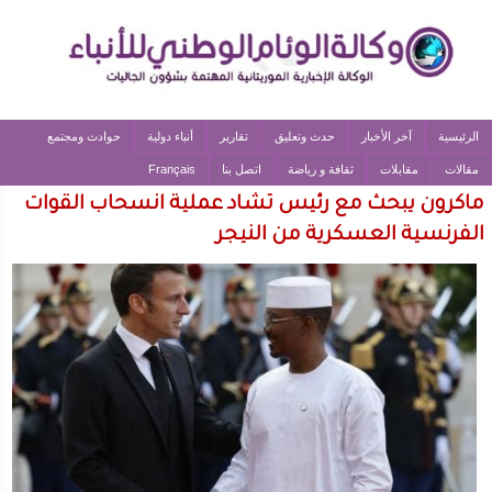
الرئيسية
آخر الأخبار
حدث وتعليق
تقارير
أنباء دولية
حوادث ومجتمع
مقالات
مقابلات
ثقافة و رياضة
اتصل بنا
Français
ماكرون يبحث مع رئيس تشاد عملية انسحاب القوات
الفرنسية العسكرية من النيجر