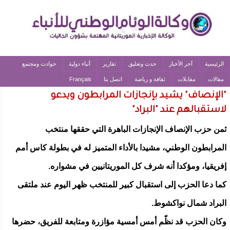
الرئيسية
آخر الأخبار
حدث وتعليق
تقارير
أنباء دولية
حوادث ومجتمع
مقالات
مقابلات
ثقافة و رياضة
اتصل بنا
Français
"الإنصاف" يشيد بإنجازات المرابطون ويدعو
لاستقبالهم عند "البراد"
ثمن حزب الإنصاف الإنجازات الباهرة التي حققها منتخب
المرابطون الوطني، مشيدا بالأداء المتميز له في بطولة كاس أمم
إفريقيا، ومؤكدا أنه شرف كل الموريتانيين في مشواره.
كما دعا الحزب إلى استقبال كبير للمنتخب ظهر اليوم عند ملتقى
البراد شمال نواكشوط.
وكان الحزب قد نظّم أمس أمسية مؤازرة ومتابعة للفريق، حضرها