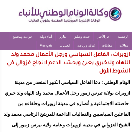
الرئيسية
آخر الأخبار
حدث وتعليق
تقارير
أنباء دولية
حوادث ومجتمع
مقالات
مقابلات
ثقافة و رياضة
اتصل بنا
Français
ازويرات : الفاعل السياسي ورجل الأعمال محمد ولد
اللهاه ولدخبري يعبئ ويحشد الدعم لانجاح غزواني في
الشوط الأول
الوئام الوطني : دعا الفاعل السياسي الكبير المنحدر من مدينة
ازويرات بولاية تيرس زمور رجل الأعمال محمد ولد اللهاه ولد خيري
حاضنته الاجتماعية و أنصاره في مدينة ازويرات وحلفاءه من
الفاعلين السياسيين والفعاليات الداعمة للمرشح الرئاسي محمد ولد
الشيخ الغزواني في مدينة ازويرات وعامة ولاية تيرس زمور إلى