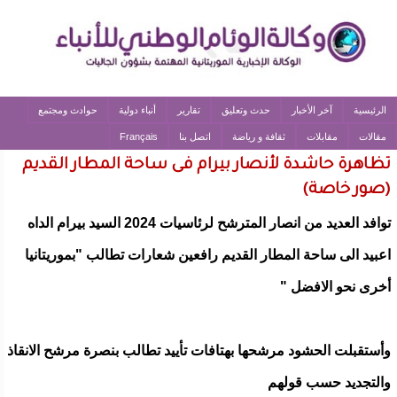
الرئيسية
آخر الأخبار
حدث وتعليق
تقارير
أنباء دولية
حوادث ومجتمع
مقالات
مقابلات
ثقافة و رياضة
اتصل بنا
Français
تظاهرة حاشدة لأنصار بيرام فى ساحة المطار القديم
(صور خاصة)
توافد العديد من انصار المترشح لرئاسيات 2024 السيد بيرام الداه
اعبيد الى ساحة المطار القديم رافعين شعارات تطالب "بموريتانيا
أخرى نحو الافضل "
وأستقبلت الحشود مرشحها بهتافات تأييد تطالب بنصرة مرشح الانقاذ
والتجديد حسب قولهم