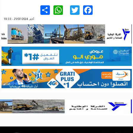
WhatsApp
Share
Twitter
Facebook
أحد, 21/07/2024 - 19:33