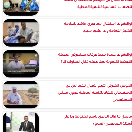
تقدم الأشغال في البرنامج الاستعجالي للنفاذ
للخدمات الأساسية للتنمية المحلية.
نواكشوط: استقبال جماهيري حاشد للعلامة
الشيخ الفخامة ولد الشيخ سيديا
نواكشوط: عمدة بلدية عرفات يستعرض حصيلة
النهضة التنموية بمقاطعته خلال السنوات الـ 7
الحوض الشرقي: تقدم أشغال تنفيذ البرنامج
الاستعجالي للنفاذ للتنمية المحلية بعيون ممثلي
المستفيدين
مجمل ما قاله الناطق باسم الحكومة ردا على
أسئلة الصحفيين (فيديو)