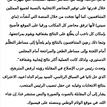
خلال قدرتها على توفير المحاضر الانتخابية بالنسبة لجميع الممثلين
المتنافسين، كما أنها نجحَت من خلال المنصة التي أنشأت (ماي
سيني) لأنها ترفق محاضر كل المكاتب ورقيا على الموقع فأصبح
بإمكان كل ناخب أن يطّلع على النتائج بشفافية ويقوم بمراجعتها،
وتبعا ذلك رضِيَ المتنافسون بالنتائج ولم يلجأوا إلى مساطر التظلّم
أمام اللجنة وإلى مساطر الطعن والمراجعة أمام المجلس
الدستوري، ولذلك كانت العملية أكثر نتائج إيجابية وشفافة".
وتحدث رئيس حزب الإصلاح في المقابلة رؤيته لرفض المترشح،
الذي حل ثانيا في السباق الرئاسي، السيد بيرام الداه اعبيد، الاعتراف
بنتائج الانتخابات وغيابه عن حفل تنصيب الرئيس المنتحب.
يشار إلى أن المقابلة بالصوت والصورة والنص ستنشر غدا، إن شاء
الله، في موقع الوئام الوطني ومنصته على فيسبوك.