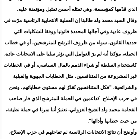
الذي قدّمها كمؤسسة، وهي تمثله أحسن تمثيل ومؤتمنة عليه.
وقال السيد محمد ولد طالبنا إن العملية الانتخابية الرئاسية مرّت في
ظروف عادية وفي آجالها المحددة قانونيا ووفقا للشكليات التي
حددها القانون، سواء من ظروف الترشح للمترشحين، أو في خطاب
الحملة، مؤكدا أنه لم يرَ العوامل التي تؤثر سلبا على الانتخابات عادة،
كاستخدام السلطة أو شراء الذمم بالمال السياسي، أو في الخطابات
غير المشروعة من المتنافسين، مثل الخطابات الجهوية والقبلية
والشرائحية، "فكل المتنافسين نُقدّرُ لهم مستوى خطاباتهم، ونحن
في حزب الإصلاح -كداعمين في الحملة للمترشح الذي فاز صاحب
الفخامة محمد ولد الشيخ الغزواني- نعتبرُ أننا سِرنا في حملة نظيفة،
من حيث خطابها وأدائها".
وأوضح أن نتائج الانتخابات الرئاسية لم تفاجئهم في حزب الإصلاح،