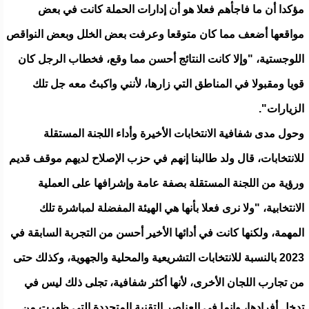
مؤكدا أن ما فاجأهم فعلا هو أن إدارات الحملة كانت في بعض
مواقعها أضعف مما كان متوقعا وعرفت بعض الخلل وبعض النواقص
اللوجستية، "وإلا كانت النتائج أحسن مما وقع، فخطاب الرجل كان
قويا ومقبولا في المناطق التي زارها، لأنني واكبتُ معه جل تلك
الزيارات".
وحول مدى شفافية الانتخابات الأخيرة وأداء اللجنة المستقلة
للانتخابات، قال ولد طالبنا إنهم في حزب الإصلاح لديهم موقف قديم
ورؤية من اللجنة المستقلة بصفة عامة وإشرافها على العملية
الانتخابية، "ولا نرى فعلا بأنها هي الهيئة المفضلة لمباشرة تلك
المهمة، ولكنها كانت في أدائها الأخير أحسن من التجربة السابقة في
2023 بالنسبة للانتخابات التشريعية والمحلية والجهوية، وكذلك حتى
من تجارب اللجان الأخرى، لأنها أكثر شفافية، تجلى ذلك ليس في
تدخل أفرادها، وإنما في العناصر التقنية المتجددة التي ظهرت من