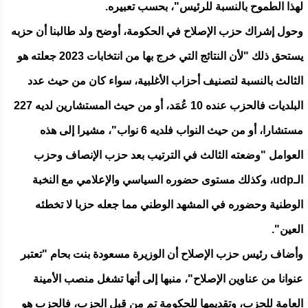
لهذا الطموح بالنسبة للرئيس"، بحسب تعبيره.
وحول إشراك حزب الإصلاح في الحكومة، أوضح ولد طالبنا أن حزبه
يستحق ذلك "لأن النتائج التي خرج بها من انتخابات 2023 جعلته هو
الثالث بالنسبة لتصنيف أحزاب الأغلبية، سواء كان من حيث عدد
البلديات فالحزب عنده 10 عُمَد، أو من حيث المستشارين لديه 227
مستشارا، أو من حيث النواب فلديه 6 نواب"، مشيرا إلى هذه
العوامل "وضعته الثالث في الترتيب بعد حزب الإنصاف وحزب
الـudp، وكذلك مستوى حضوره السياسي والإعلامي مع النخبة
الوطنية وحضوره في المشهد الوطني مما جعله حزبا لا تخطئه
العين".
وأضاف رئيس حزب الإصلاح أن الوزيرة مسعودة بنت بحام "تعتبر
عنوانا من عناوين الإصلاح"، منبها إلى أنها تشغل منصب الأمينة
العامة للحزب، وتقديمها للحكومة تم من قِبل الحزب، فالحزب هو