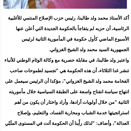
أكد الأستاذ محمد ولد طالبنا، رئيس حزب الإصلاح المنتمي للأغلبية
الرئاسية، أن حزبه لم يتفاجأ بالحكومة الجديدة التي أعلن عنها
الأسبوع الماضي كأول حكومة في المأمورية الثانية لرئيس
الجمهورية السيد محمد ولد الشيخ الغزواني.
واعتبر ولد طالبنا، في مقابلة حصرية مع وكالة الوئام الوطني للأنباء
تنشر غدا الثلاثاء، أن هذه الحكومة هي "تجسيد لطموحات صاحب
الفخامة محمد ولد الشيخ الغزواني"، مؤكدا أن الرئيس سيعمل على
انتهاج سياسة انفتاح واسعة على الطبقة السياسية خلال مأموريته
الثانية "من خلال أولويات أرادها، وأراد واختار أن يكون من أهم
استراتجيتها خدمة الشباب ومحاربة الفساد، والتعليم، وإصلاح
العدالة"، وأضاف: "لذلك رأَينا أن الحكومة أتت في المستوى الملَبّي