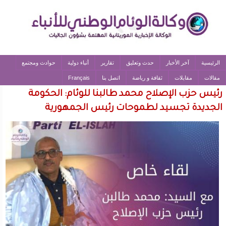
الرئيسية
آخر الأخبار
حدث وتعليق
تقارير
أنباء دولية
حوادث ومجتمع
مقالات
مقابلات
ثقافة و رياضة
اتصل بنا
Français
رئيس حزب الإصلاح محمد طالبنا للوئام: الحكومة
الجديدة تجسيد لطموحات رئيس الجمهورية