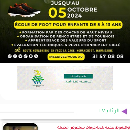
الوئام TV
نواكشوط: عمدة بلدية عرفات يستعرض حصيلة