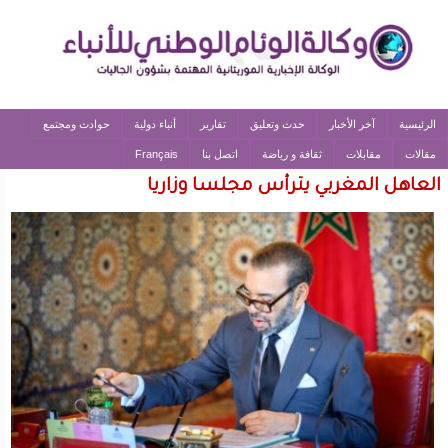
الرئيسية
آخر الأخبار
حدث وتعليق
تقارير
أنباء دولية
حوادث ومجتمع
مقالات
مقابلات
ثقافة و رياضة
اتصل بنا
Français
العاهل المغربي يترأس مجلسا وزاريا