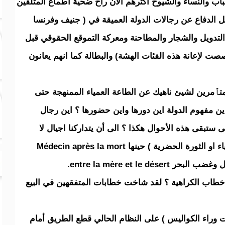
ب والنساء والشيوخ أكثرهم الآن راح ضحية أطماع المتلقين
ل الدفاع عن رجالات الدولة العميقة في ( جنيف وفرنسا
لتدويل والشجار والمطاحنة ومعركة التموقع الحقوقي قبل
صت لإعانة هذه الفئات الهشة) والبطالة كما انهم يعانون
تٱمرين لشيئ ناهيك عن الطاعة العمياء الممنهجة حتى
اين مفهوم الدولة اين دورها واين حضورها ؟ اين رجال
 ستبقى هذه الأحوال هكذا ؟ الى أن يتداركنا اجيال لا
يفهمون الا التغيير ولو ب وب وب ( الثورة العمياء او الثورة الحضرية ) حينها Médecin après la mort
entre la mère et le .
خطاب الكراهية ؟ لقد شاخت خطابات المتفقهين في البيع
وراء الكواليس ) على النظام الحالي قطع الطريق أمام