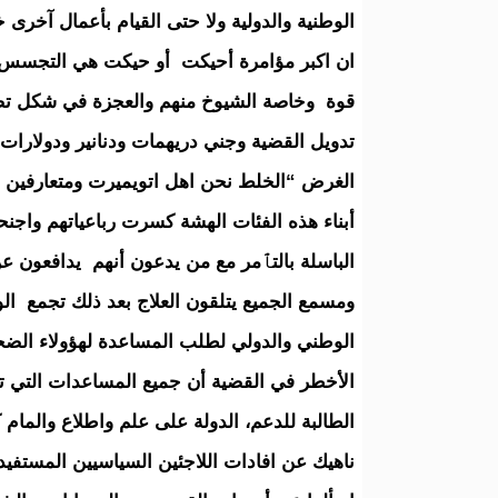
الوطنية والدولية ولا حتى القيام بأعمال آخرى 
ان اكبر مؤامرة أحيكت أو حيكت هي التجسس عل
قوة وخاصة الشيوخ منهم والعجزة في شكل تصو
تدويل القضية وجني دريهمات ودنانير ودولارات ب
الغرض “الخلط نحن اهل اتويميرت ومتعارفين با
أبناء هذه الفئات الهشة كسرت رباعياتهم واجن
الباسلة بالتٱمر مع من يدعون أنهم يدافعون
ومسمع الجميع يتلقون العلاج بعد ذلك تجمع ا
الوطني والدولي لطلب المساعدة لهؤولاء الض
الأخطر في القضية أن جميع المساعدات التي
الطالبة للدعم، الدولة على علم واطلاع والمام ك
ناهيك عن افادات اللاجئين السياسيين المستفيد 