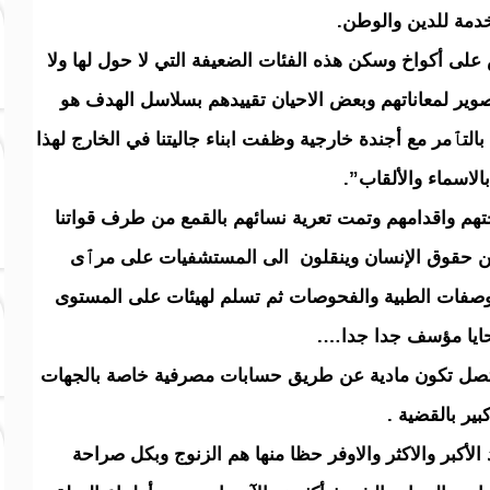
خدمة للدين والوطن.
ى أكواخ وسكن هذه الفئات الضعيفة التي لا حول لها ولا
ير لمعاناتهم وبعض الاحيان تقييدهم بسلاسل الهدف هو
التٱمر مع أجندة خارجية وظفت ابناء جاليتنا في الخارج لهذا
لاسماء والألقاب”.
حتهم واقدامهم وتمت تعرية نسائهم بالقمع من طرف قواتنا
 عن حقوق الإنسان وينقلون الى المستشفيات على مرٱى
لوصفات الطبية والفحوصات ثم تسلم لهيئات على المستوى
حايا مؤسف جدا جدا….
 تصل تكون مادية عن طريق حسابات مصرفية خاصة بالجهات
بير بالقضية .
الأكبر والاكثر والاوفر حظا منها هم الزنوج وبكل صراحة