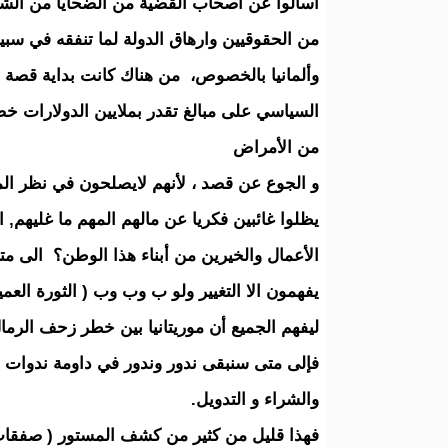
اسألوا عن أصحاب القضية من الضحايا من الشبا
من الحقوقيين وارهاق الدولة لما تنفقه في سبي
وألمانيا بالخصوص، من هناك كانت بداية قصة ا
السياسي على مبالغ تقدر بملايين الدولارات خص
من الأمراض
و الجوع عن قصد ، لأنهم لايصلحون في نظر الم
يظلوا غائبين فكريا عن مالهم المهم ما غليهم, 
الأعمال والخيرين من أبناء هذا الوطن؟ الى متى
ليفهم الجميع أن موريتانيا بين خطر زحف الرمال وغضب البحر désert
فإلى متى سنبقى ندور وندور في داومة ندوات 
والشراء و التدويل.
فهذا قليل من كثير من كشف المستور ( صفقات 