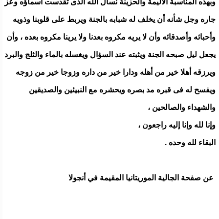
وبهذه المناسبة الأليمة والحزينة نسأل الله الذى تقدست أسماؤه وعز
جاره وجل شأنه أن يخلف له شبابه بالجنة ويربط على قلوبنا وذويه
وأحبائه وأصدقائه وأن لا يريه مكروه بعدنا ولا يرينا مكروه بعده ، وأن
يجعل ليل صبحه الجنة ويثبته عند السؤال ويغسله بالماء والثلج والبرد
ويرزقه أهلا خير من أهله ودارا خير من داره وزوجا خير من زوجه
ويفسح له فى قبره مد بصره ويحشره مع النبيئين والصديقين
والشهداء والصالحين ،
وإنا لله وإنا إليه راجعون ،
البقاء لله وحده .
عن صفحة الجالية الموريتانيا المقيمة في أنجولا