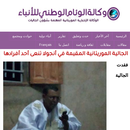
الرئيسية
آخر الأخبار
حدث وتعليق
تقارير
أنباء دولية
حوادث ومجتمع
مقالات
مقابلات
ثقافة و رياضة
اتصل بنا
Français
الجالية الموريتانية المقيمة في أنجولا تنعى أحد أفرادها
فقدت
الجالية