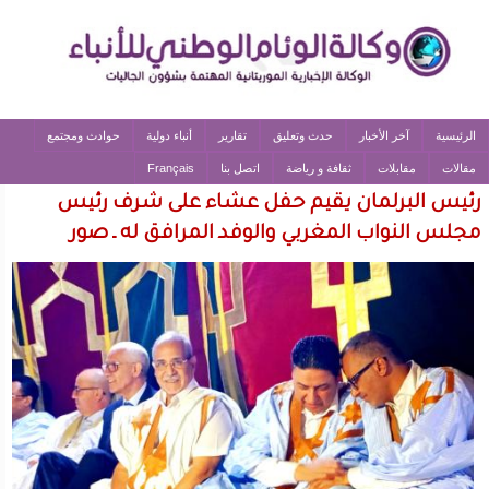
الرئيسية
آخر الأخبار
حدث وتعليق
تقارير
أنباء دولية
حوادث ومجتمع
مقالات
مقابلات
ثقافة و رياضة
اتصل بنا
Français
رئيس البرلمان يقيم حفل عشاء على شرف رئيس
مجلس النواب المغربي والوفد المرافق له ـ صور