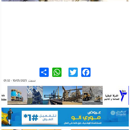
WhatsApp
Share
Twitter
Facebook
سبت, 10/05/2025 - 01:32