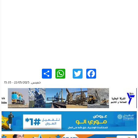
WhatsApp
Share
Twitter
Facebook
خميس, 22/05/2025 - 15:35