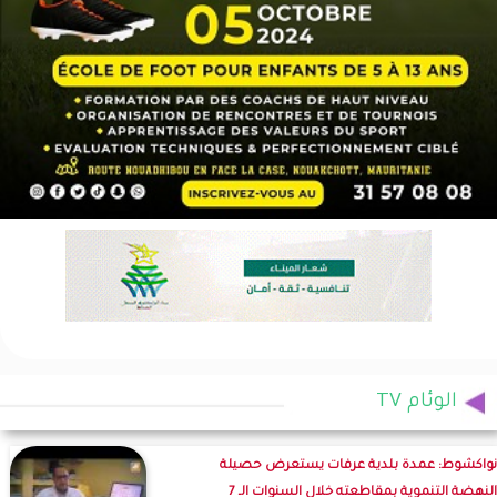
الوئام TV
نواكشوط: عمدة بلدية عرفات يستعرض حصيلة
النهضة التنموية بمقاطعته خلال السنوات الـ 7