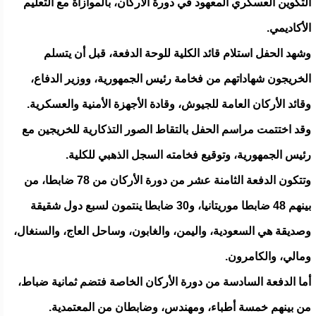
التكوين العسكري المعهود في دورة الأركان، بالموازاة مع التعليم
الأكاديمي.
وشهد الحفل استلام قائد الكلية للوحة الدفعة، قبل أن يتسلم
الخريجون شهاداتهم من فخامة رئيس الجمهورية، ووزير الدفاع،
وقائد الأركان العامة للجيوش، وقادة الأجهزة الأمنية والعسكرية.
وقد اختتمت مراسم الحفل بالتقاط الصور التذكارية للخريجين مع
رئيس الجمهورية، وتوقيع فخامته السجل الذهبي للكلية.
وتتكون الدفعة الثامنة عشر من دورة الأركان من 78 ضابطا، من
بينهم 48 ضابطا موريتانيا، و30 ضابطا ينتمون لسبع دول شقيقة
وصديقة هي السعودية، واليمن، والغابون، وساحل العاج، والسنغال،
ومالي، والكامرون.
أما الدفعة السادسة من دورة الأركان الخاصة فتضم ثمانية ضباط،
من بينهم خمسة أطباء، ومهندس، وضابطان من المعتمدية.