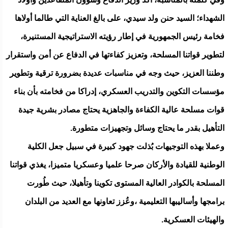
الشهداء؛ السيد حنن ولد سيدي، على بالغ العناية التي طالما أولاها
فخامة رئيس الجمهورية في إطار رؤيته الاستراتيجية المستنيرة،
لتطوير قواتنا المسلحة، وتعزيز كفاءتها في الدفاع عن أمن واستقرار
وطننا العزيز، حيث وجه في مناسبات عديدة بضرورة ترقية وتطوير
مؤسسات التكوين والتدريب العسكري، إدراكا من فخامته بأن بناء
قوات مسلحة عالية الكفاءة والجاهزية يحتاج مصادر بشرية جيدة
التأهيل بقدر ما يحتاج وسائل وتجهيزات متطورة.
وعملا بهذه التوجيهات بُذلت جهود كبيرة في سبيل جعل الكلية
الوطنية للقيادة والأركان صرحا علميا وعسكريا متميزا، يغذي قواتنا
المسلحة بالكوادر العالية المستوى تكوينا وتأهيلا، حيث طُورت
برامجها وأساليبها التعليمية ،وعُزز تعاونها مع العديد من البلدان
والهيئات العسكرية.