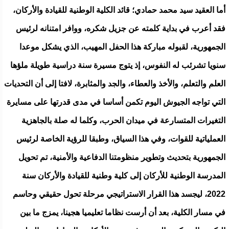
أما العقيد سيد محمد حمادي؛ قائد الكلية الوطنية للقيادة والأركان،
فقد أعرب في بداية كلمته عن جزيل شكره، ووافر امتنانه لرئيس
الجمهورية، لقبوله مباركة هذا الحفل المهيب، الذي يشكل موعدا
سنويا تشرئب له النفوس، إذ يتوج مسيرة سنة دراسية طويلة ملؤها
العلم والتعلم، والأخذ والعطاء، والجد والمثابرة، لافتا إلى أن التحديات
التي تواجه الجيوش اليوم تكمن أساسا في مدى قدرتها على مسايرة
التغيرات المتسارعة في ميدان الحرب، وكلما له صلة بالجاهزية
العملياتية للقوات، وفي هذا السياق، وطبقا للرؤية الخاصة لرئيس
الجمهورية بتحديث وتطوير منظومتنا الدفاعية والأمنية، تم تحويل
المدرسة الوطنية للأركان إلى كلية وطنية للقيادة والأركان سنة
2022، ليجسد هذا القرار الاستراتيجي مرحلة تحول حقيقي وحاسم
في مسار الكلية، بعد أن أرست نظاما تعليميا هجينا، يمزج ما بين