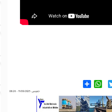
WhatsApp
Share
Twitter
Facebo
خميس, 11/09/2025 - 08:26