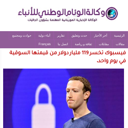
الرئيسية
آخر الأخبار
حدث وتعليق
تقارير
أنباء دولية
حوادث ومجتمع
مقالات
مقابلات
ثقافة و رياضة
اتصل بنا
Français
فيسبوك تخسر 119 مليار دولار من قيمتها السوقية
في يوم واحد،