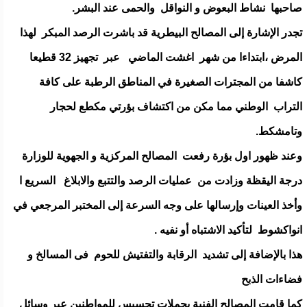
صاحبها نشاط البعوض و النواقل والحمى عند البشر.
تجدر الإشارة إلى المصالح البيطرية قد باشرت الرصد المبكر لهذا
المرض ،ابتداءا من شهر اغشت الماضي عبر تجهيز 32 قطيعا
كاشفا من المجترات الصغيرة في المناطق الرطبة على كافة
التراب الوطني مما مكن من اكتشاف بؤرتي مكطع لحجار
وتامشكط.
وعند ظهور اول بؤرة رفعت المصالح المركزية و الجهوية للوزارة
درجة اليقظة وزادت من عمليات الرصد والتتبع والابلاغ السريع ا
وأخذ العينات وإرسالها على وجه السرعة إلى المختبر المرجعي في
انواكشوط لتأكيد الاشتباه أو نفيه .
هذا بالإضافة إلى تشديد الرقابة والتفتيش للحوم فى المسالخ و
فضاءات الذبح
كما قامت المصالح الفنية بحملات تحسيس للمواطنين عبر وسائل