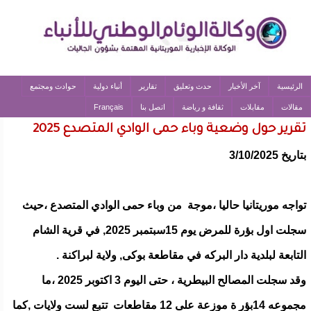
الرئيسية
آخر الأخبار
حدث وتعليق
تقارير
أنباء دولية
حوادث ومجتمع
مقالات
مقابلات
ثقافة و رياضة
اتصل بنا
Français
تقرير حول وضعية وباء حمى الوادي المتصدع 2025
بتاريخ 3/10/2025
تواجه موريتانيا حاليا ،موجة من وباء حمى الوادي المتصدع ،حيث
سجلت اول بؤرة للمرض يوم 15سبتمبر 2025, في قرية الشام
التابعة لبلدية دار البركه في مقاطعة بوكى, ولاية لبراكنة .
وقد سجلت المصالح البيطرية ، حتى اليوم 3 اكتوبر 2025 ،ما
مجموعه 14بؤر ة موزعة على 12 مقاطعات تتبع لست ولايات ,كما