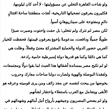
ولو شاءت القاهرة التخلي عن مسؤوليتها - لا أحد كان ليلومها،
فكثيرون يعرفون تضحياتها التاريخية- لَغدَت منطقتنا ساحةَ اقتتالٍ
دائمٍ ومفتوحة على سيناريوهاتٍ أسوأ.
لكن مصر لم تترك ولم تتخلى؛ بل حمَت واحتوت وصبرت صبرًا
طويلًا جميلًا ودافعت، مدعومةً بإخوةٍ يعرفون قيمتها، فحفظت للخيار
العربي حضور الدولة والحمايةِ المشتركةِ معنىً وفعلاً، وظلت هي
كما هي دائمًا وكما هو قدرها دولة إسبرطية حامية رادعة.
لو لم تكبح مصر بمساندة أشقائها هذا العبث لما بقوا دولًا ومجتمعات،
ولفقدنا البوصلة والهوية ولصارت دولنا ساحات معارك وحروب
يخوضها من يبحث لنفسه عن مجد زائف ومن يرى قوميته وعرقه هو
الأنقى ويتعامل مع العرب باستعلاء واحتقار لشأنهم.
ولو لم يضحي المصريون وجيشهم بأرواح أنبل أبنائهم وشهدائهم في