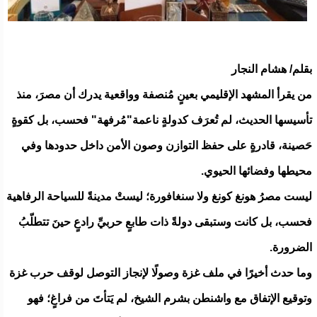
بقلم/ هشام النجار
من يقرأ المشهد الإقليمي بعينٍ مُنصفة وواقعية يدرك أن مصرَ، منذ
تأسيسها الحديث، لم تُعرَف كدولةٍ ناعمة"مُرفهة" فحسب، بل كقوةٍ
حَصينة، قادرةٍ على حفظ التوازن وصون الأمن داخل حدودها وفي
محيطها وفضائها الحيوي.
ليست مصرُ هونغ كونغ ولا سنغافورة؛ ليستْ مدينةً للسياحة الرفاهية
فحسب، بل كانت وستبقى دولةً ذات طابعٍ حربيِّ رادعٍ حينَ تتطلّبُ
الضرورة.
وما حدث أخيرًا في ملف غزة وصولًا لإنجاز التوصل لوقف حرب غزة
وتوقيع الإتفاق مع واشنطن بشرم الشيخ، لم يَتأتَ من فراغٍ؛ فهو