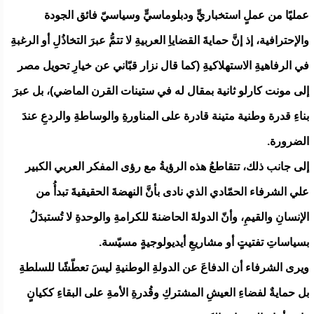
عمليًا من عملٍ استخباريٍّ ودبلوماسيٍّ وسياسيّ فائق الجودة
والإحترافية، إذ إنَّ حمايةَ القضاياِ العربيةِ لا تتمُّ عبرَ التخاذُلِ أو الرغبةِ
في الرفاهيةِ الاستهلاكيةِ (كما قال نزار قبّاني عن خيارِ تحويل مصر
إلى مونت كارلو ثانية بمقال له في ستينات القرن الماضي)، بل عبرَ
بناءِ قدرة وطنية متينة قادرة على المناورةِ والوساطةِ والردعِ عندَ
الضرورة.
إلى جانب ذلك، تتقاطعُ هذه الرؤيةُ مع رؤى المفكر العربي الكبير
علي الشرفاء الحمّادي الذي نادى بأنَّ النهضةَ الحقيقيةَ تبدأُ من
الإنسانِ والقيمِ، وأنّ الدولةَ الحاضنةَ للكرامةِ والوحدةِ لا تُستبدَلُ
بسياساتِ تفتيتٍ أو مشاريعِ أيديولوجيةٍ مسيّسة.
ويرى الشرفاء أن الدفاعَ عن الدولةِ الوطنيةِ ليسَ تعطّشًا للسلطةِ
بل حمايةٌ لفضاءِ العيشِ المشتركِ وقُدرةِ الأمةِ على البقاءِ ككيانٍ