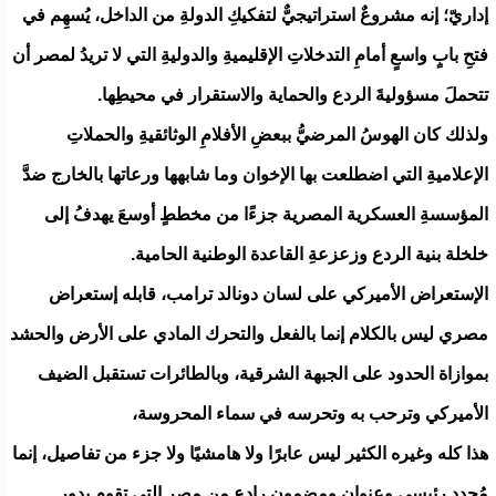
إداريّ؛ إنه مشروعٌ استراتيجيٌّ لتفكيكِ الدولةِ من الداخل، يُسهِم في
فتحِ بابٍ واسعٍ أمامِ التدخلاتِ الإقليميةِ والدوليةِ التي لا تريدُ لمصر أن
تتحملَ مسؤوليةَ الردع والحماية والاستقرار في محيطِها.
ولذلك كان الهوسُ المرضيُّ ببعضِ الأفلامِ الوثائقيةِ والحملاتِ
الإعلاميةِ التي اضطلعت بها الإخوان وما شابهها ورعاتها بالخارج ضدَّ
المؤسسةِ العسكرية المصرية جزءًا من مخططٍ أوسعَ يهدفُ إلى
خلخلة بنية الردع وزعزعةِ القاعدة الوطنية الحامية.
الإستعراض الأميركي على لسان دونالد ترامب، قابله إستعراض
مصري ليس بالكلام إنما بالفعل والتحرك المادي على الأرض والحشد
بموازاة الحدود على الجبهة الشرقية، وبالطائرات تستقبل الضيف
الأميركي وترحب به وتحرسه في سماء المحروسة،
هذا كله وغيره الكثير ليس عابرًا ولا هامشيًا ولا جزء من تفاصيل، إنما
مُحدِد رئيسي وعنوان ومضمون رادع من مصر التي تقوم بدور