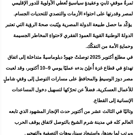
ثمرةُ موقفٍ ثابتٍ وعقيدةٍ سياسيةٍ تُعطي الأولويةَ للدور الإقليمي
لمصر وقدرتها على احتواء الأزمات والتصدي للتحديات الجسام.
يؤكّد ما حصل طبيعة الدولة المصرية ويُثبت صحةَ الرؤية التي تعتبر
الدولةَ الوطنيةَ القويةَ العمودَ الفقري لاحتواءِ المخاطر الجسيمة
وحمايةِ الأمة من التفكّك.
في مطلع أكتوبر 2025 توصلتْ جهودٌ دبلوماسيةٌ متداخلة إلى اتفاق
تهدئةٍ في قطاع غزة أُعلِنَ بدءه عمليًا يومي 9–10 أكتوبر، وقد لعبت
مصر دورَ الوسيطِ والمحافظِ على مسارات التوصل إلى وقفٍ شاملٍ
للأعمال العسكرية، فضلاً عن تحرّكها لتسهيل دخول المساعدات
الإنسانية إلى القطاع.
وتاليًا في الثالث عشر من أكتوبر حدث الإنجاز المشهود الذي تابعه
العالم كله في مدينة شرم الشيخ بالتوصل لاتفاق يوقف الحرب
ويرتب لما بعدها، واستبعاد سيناريوهات التصفية والتهجير.