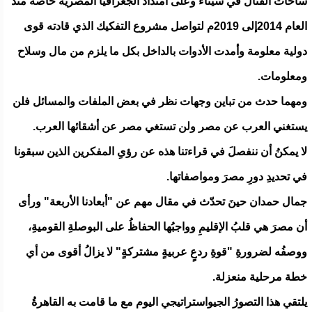
ساحات القتال في سيناء وعلى امتداد الجغرافيا المصرية خاصة منذ
العام 2014إلى 2019م لتواصل مشروع التفكيك الذي قادته قوى
دولية معلومة وأمدت الأدوات بالداخل بكل ما يلزم من مال وسلاح
ومعلومات.
ومهما حدث من تباين وجهات نظر في بعض الملفات والمسائل فلن
يستغني العرب عن مصر ولن تستغي مصر عن أشقائها العرب.
لا يمكنُ أن ننفصلَ في قراءتنا هذه عن رؤىِ المفكرين الذين سبقونا
في تحديدِ دورِ مصرَ ومواصفاتها.
جمال حمدان حينَ تحدّث في مقال مهم عن "أبعادنا الأربعة" ورأى
أن مصرَ هي قلبُ الإقليمِ وواجبُها الحفاظُ على البوصلةِ القوميةِ،
ووصفُه لضرورةِ "قوةِ ردعٍ عربيةٍ مشتركةٍ" لا يزالُ أقوى من أي
خطة مرحلية منعزلة.
يلتقي هذا التصورُ الجيواستراتيجي اليوم مع ما قامت به القاهرةُ