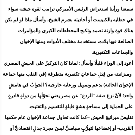
سمعنا ورأينا استعراض الرئيس الأميركي ترامب لقوة جيشه سواء
في خطابه بالكنيست أو أحاديثه بشرم الشيخ، وأسأل ماذا لو لم تكن
هناك قوة وازنة تصمد وتكبح المخططات الكبرى والمؤامرات
الضالعة فيها بلاده، مستخدمة مختلف الأدوات ومنها الإخوان
والجماعات التكفيرية.
أعود إلى الوراء قليلًا وأسأل: لماذا كان التركيزُ على الجيشِ المصري
وميزانيته من قِبَلِ جماعاتٍ تكفيرية متطرفة (في القلب منها جماعة
الإخوان الخائنة) بدعم وتمويل ورعاية خارجية؟ الجوابُ في هامشٍ
واحد؛ لأنَّ نزعَ صفة "الردع" عن مصر يعني تحوّلَها من دولةٍ قادرةٍ
على الحماية إلى مساحةٍ هشةٍ قابلةٍ للتقسيم والتفتيت.
تقليصُ ميزانيةِ الجيش –كما كانت تحاول جماعة الإخوان عام حكمها
المُريب- أو إخضاعها لتهرُّبٍ سياسيٍّ ليسَ مجردَ جدلٍ اقتصاديٍّ أو