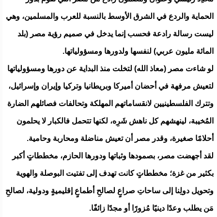
الحماية والردع في الشرق الأوسط بالنسبة للعرب والمسلمين، وهي
ليست رسالة رادعة فحسب إنما يدخل في صميم رؤية مصر (بلد
المائة مليون عربي) لنفسها ولدورها ومسؤولياتها.
لو شاءت مصر (معاذ الله) لتخلت منذ البداية عن دورها ومسؤولياتها
لتعيش مرفهة في أحضان أميركا وبريطانيا وتركيا وإيران وإسرائيل،
وتترك الفلسطينيين لانقساماتهم المهلكة وتحالفات فصائلهم الضارة
المُخيبة، لينهشهم كل ناهش شَرِه، لكنها تتحمل فالكبار لا يحلمون
أحلامًا صغيرة، وقدر مصر أن تعيش مناضلة ومحاربة وحامية.
لقد أجهضت مصر، بصمودها وثباتها ودورها الحازم، مخططاتٍ أكبر
بكثير من غزة؛ مخططاتٍ كانت تهدف إلى تفتيت البوصلة والهوية
وتحويل دولِنا إلى ساحاتِ صراعٍ لصالحِ أطماعٍ إقليميةٍ ودولية، لصالحِ
مَن يطلب وعدًا دينيًا مُزورًا أو مجدًا زائفًا.