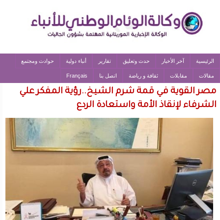
الرئيسية
آخر الأخبار
حدث وتعليق
تقارير
أنباء دولية
حوادث ومجتمع
مقالات
مقابلات
ثقافة و رياضة
اتصل بنا
Français
مصر القوية في قمة شرم الشيخ..رؤية المفكر علي
الشرفاء لإنقاذ الأمة واستعادة الردع