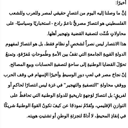
أخيرًا:
إنَّ ما وصلنا إليه اليوم من انتصارٍ حقيقي لمصر وللعرب وللشعب
الفلسطيني هو انتصارٌ مصريٌّ ناعمٌ رادع - استخباريًا وسياسيًا- على
محاولاتٍ شُنّت لتصفية القضية وتهجير أهلها.
هذا الانتصار ليس نصراً لشخصٍ أو نظامٍ فقط، بل هو انتصارٌ لمفهوم
الدولةِ القويةِ الجامعةِ التي تقفُ بين الأمةِ وطُموحاتِ مُفرّقةٍ، وتمنعُ
تحوّلَ القضايا الوطنيةِ إلى ساحةٍ لتصفيةِ الحسابات وبيعِ المصالح.
إنّ نجاحَ مصر في لعبِ دورِ الوسيطِ وأخيرًا الإسهام في وقف الحرب
ووقفِ محاولةِ "التصفيةِ والتهجير" في غزة ليس انتصارًا لحاكمٍ أو
لفريقٍ؛ بل انتصارٌ لوَجهةٍ تاريخيةٍ للدولةِ الوطنية التي تحافظُ على
التوازنِ الإقليمي، وتُقدّمُ نموذجًا عن كيفَ تكونُ القوةُ الوطنيةُ شريكًا
في إنقاذِ المحيطِ، لا أداةً لتجزئةِ الوطنِ أو تشتيتِ هويته.