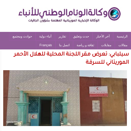
الرئيسية
آخر الأخبار
حدث وتعليق
تقارير
أنباء دولية
حوادث ومجتمع
مقالات
مقابلات
ثقافة و رياضة
اتصل بنا
Français
سيلبابي: تعرض مقر اللجنة المحلية للهلال الأحمر
الموريتاني للسرقة