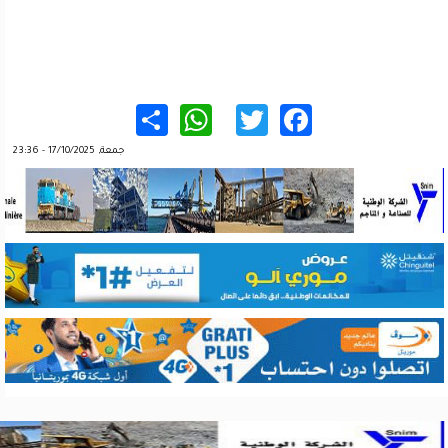
WhatsApp
Share
Twitter
Facebook
جمعة, 17/10/2025 - 23:36