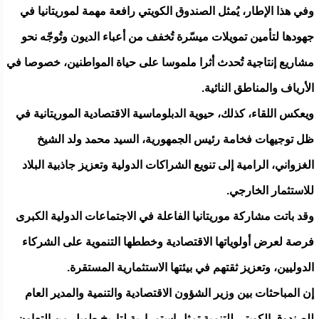
وفي هذا الإطار، يُمثل الصندوق الكويتي رافعة مهمة لموريتانيا في
جهودها لتأمين تمويلات ميسّرة تُخفف من أعباء الديون وتُوجّه نحو
مشاريع إنتاجية تُحدث أثرا ملموسا على حياة المواطنين، خصوصا في
الأرياف والمناطق النائية.
ويعكس اللقاء، كذلك، حيوية الدبلوماسية الاقتصادية الموريتانية في
ظل توجيهات فخامة رئيس الجمهورية، السيد محمد ولد الشيخ
الغزواني، الرامية إلى تنويع الشراكات الدولية وتعزيز جاذبية البلاد
للاستثمار الخارجي.
وقد باتت مشاركة موريتانيا الفاعلة في الاجتماعات الدولية الكبرى
فرصة لعرض أولوياتها الاقتصادية وخططها التنموية على الشركاء
الدوليين، وتعزيز ثقتهم في بيئتها الاستثمارية المستقرة.
إن المباحثات بين وزير الشؤون الاقتصادية والتنمية والمدير العام
للصندوق الكويتي للتنمية تمثل استمرارية لتاريخ طويل من التعاون