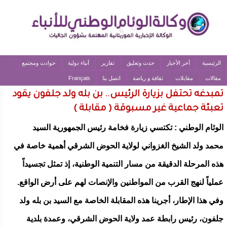
الرئيسية
آخر الأخبار
حدث وتعليق
تقارير
أنباء دولية
حوادث ومجتمع
مقالات
مقابلات
ثقافة و رياضة
اتصل بنا
Français
تمبدغه تحتفل بزيارة الرئيس.. بن بله ولد جلفون يقود
تعبئة جماعية غير مسبوقة ( مقابلة )
الوئام الوطني : تكتسي زيارة فخامة رئيس الجمهورية السيد
محمد ولد الشيخ الغزواني لولاية الحوض الشرقي أهمية خاصة في
هذه المرحلة الدقيقة من مسار التنمية الوطنية، إذ تمثل تجسيداً
عملياً لنهج القرب من المواطنين والإنصات لهم على أرض الواقع.
وفي هذا الإطار، أجرينا هذه المقابلة الخاصة مع السيد بن بله ولد
جلفون، رئيس رابطة عمد ولاية الحوض الشرقي، وعمدة بلدية