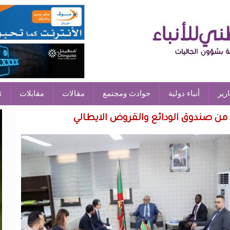
ارير
أنباء دولية
حوادث ومجتمع
مقالات
مقابلات
ث
 من صندوق الودائع والقروض الايطالي