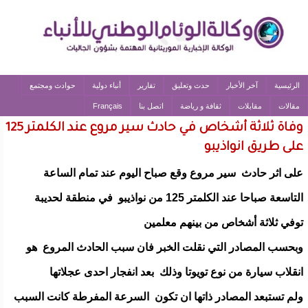
الرئيسية
آخر الأخبار
حدث وتعليق
تقارير
أنباء دولية
حوادث ومجتمع
مقالات
مقابلات
ثقافة و رياضة
اتصل بنا
Français
وفاة ثلاثة أشخاص في حادث سير مروع عند الكلمتر 125
على طريق انواذيبو
على اثر حادث سير مروع وقع صباح اليوم عند تمام الساعة
التاسعة صباحا عند الكلمتر 125 من نواذيبو في منطقة لحديبة
توفي ثلاثة أشخاص من بينهم معلمين
وبحسب المصادر التي نقلت الخبر فان سبب الحادث المروع هو
انقلاب سيارة من نوع تويوتا وذلك بعد انفجار احدى عجلاتها
ولم تستبعد المصادر ذاتها ان تكون السرعة المفرطة كانت السبب