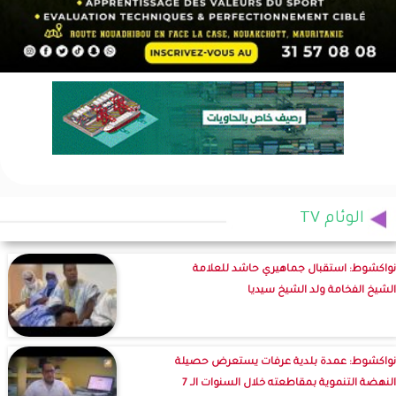
الوئام TV
نواكشوط: استقبال جماهيري حاشد للعلامة
الشيخ الفخامة ولد الشيخ سيديا
نواكشوط: عمدة بلدية عرفات يستعرض حصيلة
النهضة التنموية بمقاطعته خلال السنوات الـ 7