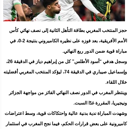
حجز المنتخب المغربي بطاقة التأهل الثانية إلى نصف نهائي كأس
الأمم الأفريقية، بعد فوزه على نظيره الكاميروني بنتيجة 2-0، في
مباراة قوية ضمن الدور ربع النهائي.
وسجل هدفي “أسود الأطلس” كل من إبراهيم دياز في الدقيقة 26،
وإسماعيل صيباري في الدقيقة 74، ليؤكد المنتخب المغربي أفضليته
خلال اللقاء.
وينتظر المغرب في الدور نصف النهائي الفائز من مواجهة الجزائر
ونيجيريا، المقررة غدًا السبت.
وشهدت المباراة ندية بدنية عالية واحتكاكات قوية، وسط اعتراضات
كاميرونية على بعض قرارات الحكم، فيما نجح المغرب في استثمار