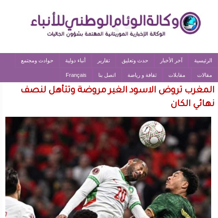
الرئيسية
آخر الأخبار
حدث وتعليق
تقارير
أنباء دولية
حوادث ومجتمع
مقالات
مقابلات
ثقافة و رياضة
اتصل بنا
Français
المغرب تروض الاسود الغير مروضة وتتأهل لنصف
نهائي الكان