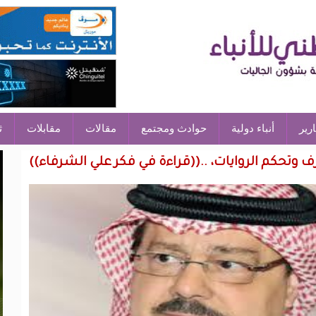
ارير
أنباء دولية
حوادث ومجتمع
مقالات
مقابلات
ث
وتحكم الروايات، ..((قراءة في فكر علي الشرفاء))