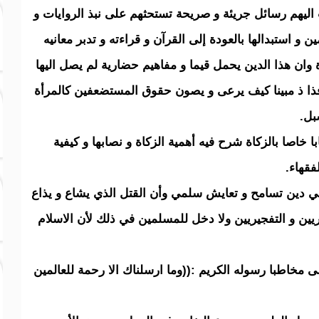
يهم رسائل جريئة و صريحة تستحثهم على نبذ الروايات و
 استبدالها بالعودة إلى القرآن و قراءته و تدبر معانيه
 وان هذا الدين يحمل قيما و مفاهيم حضارية لم يصل اليها
فذا ذ مبينا كيف يرعى و يصون حقوق المستضعفين كالمرأة
بل.
 خاصا بالزكاة شرح فيه أهمية الزكاة و نصابها و كيفية
فقهاء.
لامي دين تسامح و تعايش سلمي وأن القتل الذي يشاع و يذاع
يين و التفجيريين ولا دخل للمسلمين في ذلك لأن الاسلام
لى مخاطبا رسوله الكريم :((وما ارسلناك الا رحمة للعالمين