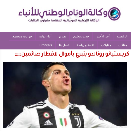
الرئيسية
آخر الأخبار
حدث وتعليق
تقارير
أنباء دولية
حوادث ومجتمع
مقالات
مقابلات
ثقافة و رياضة
اتصل بنا
Français
كريستيانو رونالدو يتبرع بأموال لافطار صائمين;;;;;;;