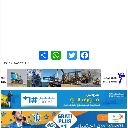
WhatsApp
Share
Twitter
Facebook
جمعة, 17/05/2019 - 23:10