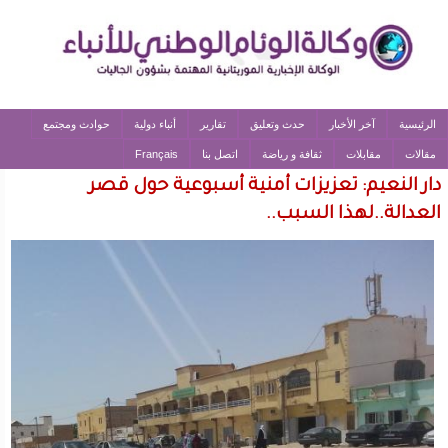
الرئيسية
آخر الأخبار
حدث وتعليق
تقارير
أنباء دولية
حوادث ومجتمع
مقالات
مقابلات
ثقافة و رياضة
اتصل بنا
Français
دار النعيم: تعزيزات أمنية أسبوعية حول قصر
العدالة..لهذا السبب..