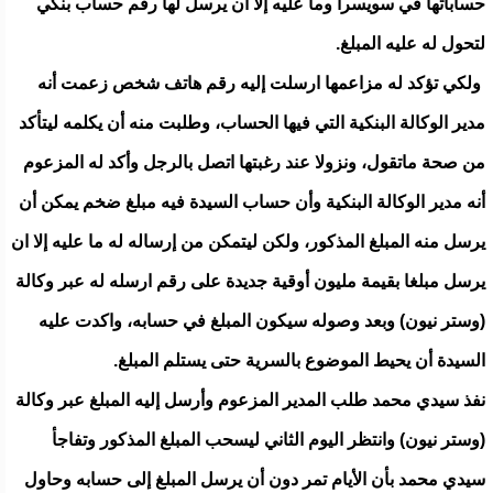
حساباتها في سويسرا وما عليه إلا أن يرسل لها رقم حساب بنكي
لتحول له عليه المبلغ.
ولكي تؤكد له مزاعمها ارسلت إليه رقم هاتف شخص زعمت أنه
مدير الوكالة البنكية التي فيها الحساب، وطلبت منه أن يكلمه ليتأكد
من صحة ماتقول، ونزولا عند رغبتها اتصل بالرجل وأكد له المزعوم
أنه مدير الوكالة البنكية وأن حساب السيدة فيه مبلغ ضخم يمكن أن
يرسل منه المبلغ المذكور، ولكن ليتمكن من إرساله له ما عليه إلا ان
يرسل مبلغا بقيمة مليون أوقية جديدة على رقم ارسله له عبر وكالة
(وستر نيون) وبعد وصوله سيكون المبلغ في حسابه، واكدت عليه
السيدة أن يحيط الموضوع بالسرية حتى يستلم المبلغ.
نفذ سيدي محمد طلب المدير المزعوم وأرسل إليه المبلغ عبر وكالة
(وستر نيون) وانتظر اليوم الثاني ليسحب المبلغ المذكور وتفاجأ
سيدي محمد بأن الأيام تمر دون أن يرسل المبلغ إلى حسابه وحاول