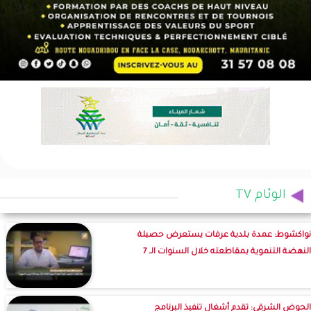
الوئام TV
نواكشوط: عمدة بلدية عرفات يستعرض حصيلة
النهضة التنموية بمقاطعته خلال السنوات الـ 7
الحوض الشرقي: تقدم أشغال تنفيذ البرنامج