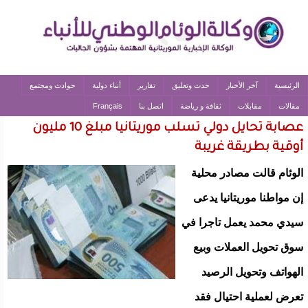
الرئيسية
آخر الأخبار
حدث وتعليق
تقارير
أنباء دولية
حوادث ومجتمع
مقالات
مقابلات
ثقافة و رياضة
اتصل بنا
Français
عصابة تحايل دولي تسلب موريتانيا مبلغ 10 مليون
أوقية بطريقة غريبة
الوئام قالت مصادر محلية
إن مواطنا موريتانيا يدعى
سيدي محمد يعمل تاجرا في
سوق تحويل العملات وبيع
الهواتف وتحويل الرصيد
تعرض لعملية احتيال فقد