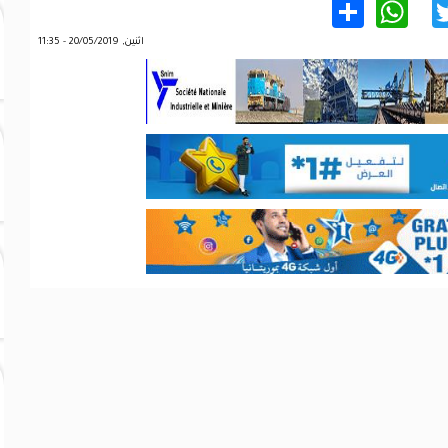
WhatsApp
Share
Twitter
Facebo
اثنين, 20/05/2019 - 11:35