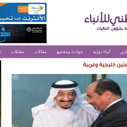
ارير
أنباء دولية
حوادث ومجتمع
مقالات
مقابلات
ث
تين خليجية وعربية