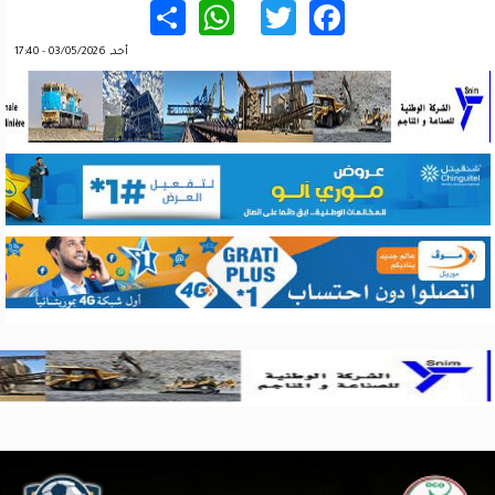
WhatsApp
Share
Twitter
Facebook
أحد, 03/05/2026 - 17:40