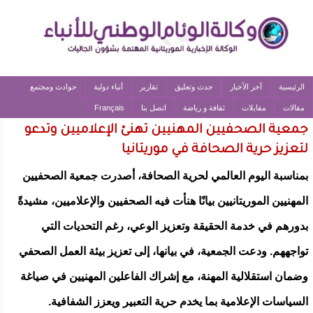
الرئيسية
آخر الأخبار
حدث وتعليق
تقارير
أنباء دولية
حوادث ومجتمع
مقالات
مقابلات
ثقافة و رياضة
اتصل بنا
Français
جمعية الصحفيين المهنيين تهنئ الإعلاميين وتدعو
لتعزيز حرية الصحافة في موريتانيا
بمناسبة اليوم العالمي لحرية الصحافة، أصدرت جمعية الصحفيين
المهنيين الموريتانيين بيانًا هنأت فيه الصحفيين والإعلاميين، مشيدةً
بدورهم في خدمة الحقيقة وتعزيز الوعي، رغم التحديات التي
تواجههم. ودعت الجمعية، في بيانها، إلى تعزيز بيئة العمل الصحفي
وضمان استقلالية المهنة، مع إشراك الفاعلين المهنيين في صياغة
السياسات الإعلامية بما يخدم حرية التعبير ويعزز الشفافية.