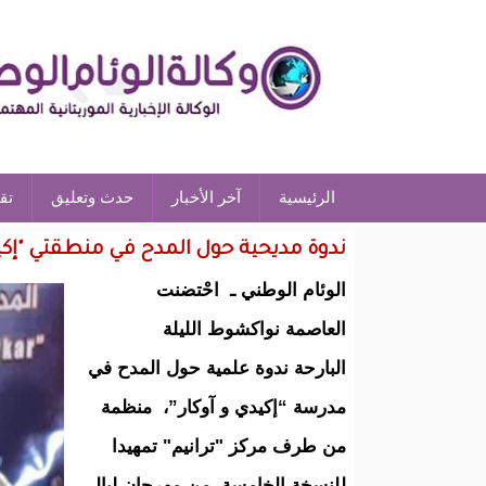
الرئيسية
آخر الأخبار
حدث وتعليق
تق
ندوة مديحية حول المدح في منطقتي "إكيد
الوئام الوطني ـ احْتضنت
العاصمة نواكشوط الليلة
البارحة ندوة علمية حول المدح في
مدرسة “إكيدي و آوكار”، منظمة
من طرف مركز "ترانيم" تمهيدا
للنسخة الخامسة من مهرجان ليالي