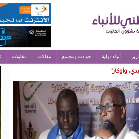
ارير
أنباء دولية
حوادث ومجتمع
مقالات
مقابلات
ث
ي، وآوكار"