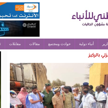
ارير
أنباء دولية
حوادث ومجتمع
مقالات
مقابلات
ث
لي بالركيز