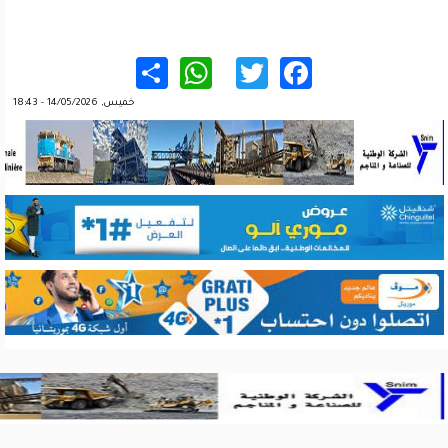
WhatsApp
Share
Twitter
Facebook
خميس, 14/05/2026 - 18:43