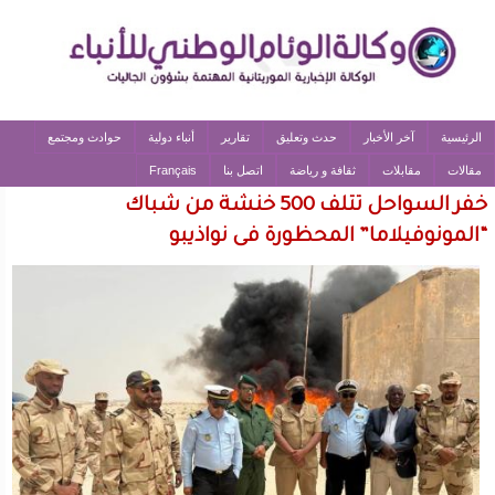
الرئيسية
آخر الأخبار
حدث وتعليق
تقارير
أنباء دولية
حوادث ومجتمع
مقالات
مقابلات
ثقافة و رياضة
اتصل بنا
Français
خفر السواحل تتلف 500 خنشة من شباك
“المونوفيلاما” المحظورة فى نواذيبو