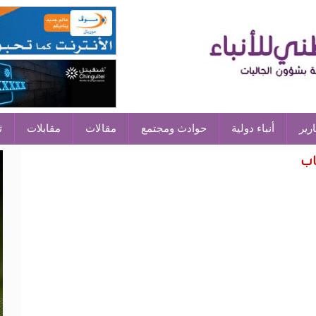
ارير
أنباء دولية
حوادث ومجتمع
مقالات
مقابلات
ث
اب