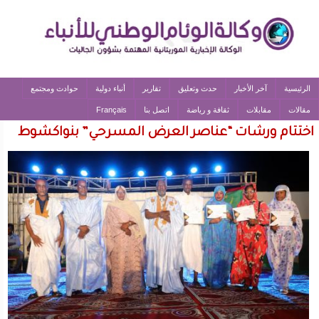
الرئيسية
آخر الأخبار
حدث وتعليق
تقارير
أنباء دولية
حوادث ومجتمع
مقالات
مقابلات
ثقافة و رياضة
اتصل بنا
Français
اختتام ورشات “عناصر العرض المسرحي” بنواكشوط