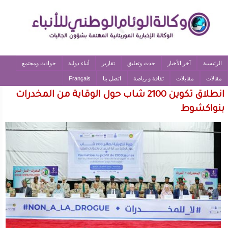
الرئيسية
آخر الأخبار
حدث وتعليق
تقارير
أنباء دولية
حوادث ومجتمع
مقالات
مقابلات
ثقافة و رياضة
اتصل بنا
Français
انطلاق تكوين 2100 شاب حول الوقاية من المخدرات
بنواكشوط