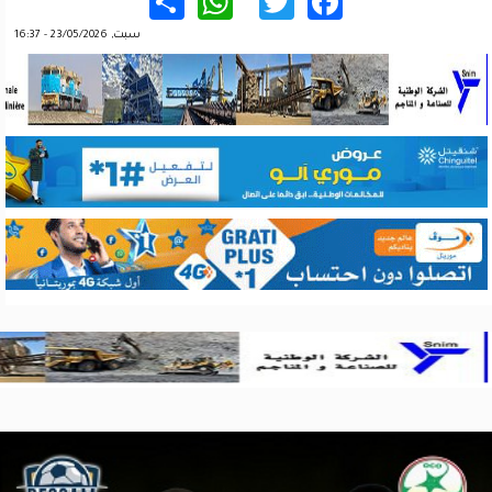
WhatsApp
Share
Twitter
Facebook
سبت, 23/05/2026 - 16:37