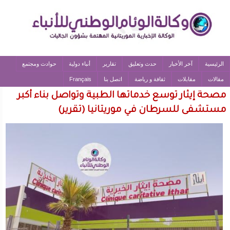
الرئيسية
آخر الأخبار
حدث وتعليق
تقارير
أنباء دولية
حوادث ومجتمع
مقالات
مقابلات
ثقافة و رياضة
اتصل بنا
Français
مصحة إيثار توسع خدماتها الطبية وتواصل بناء أكبر
مستشفى للسرطان في موريتانيا (تقرير)