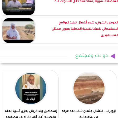
النهضة التنموية بمقاطعته خلال السنوات الـ 7
الحوض الشرقي: تقدم أشغال تنفيذ البرنامج
الاستعجالي للنفاذ للتنمية المحلية بعيون ممثلي
المستفيدين
حوادث ومجتمع
ازويرات.. انتشال جثمان شاب بعد غرقه
إسماعيل ولد الرباني يعزي أسرة العلم
في بركة مائية
والصلاح أهل أباه الكرام في مصابهم