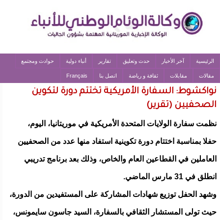
الرئيسية
آخر الأخبار
حدث وتعليق
تقارير
أنباء دولية
حوادث ومجتمع
مقالات
مقابلات
ثقافة و رياضة
اتصل بنا
Français
نواكشوط: السفارة الأمريكية تختتم دورة لتكوين
الصحفيين (تقرير)
نظمت سفارة الولايات المتحدة الأمريكية في موريتانيا، اليوم،
حفلا بمناسبة اختتام دورة تكوينية استفاد منها عدد من الصحفيين
العاملين في القطاعين العام والخاص، وذلك بعد برنامج تدريبي
انطلق في 31 مارس الماضي.
وشهد الحفل توزيع شهادات المشاركة على المستفيدين من الدورة،
حيث تولى المستشار الثقافي بالسفارة، السيد جاسون سايمونس،