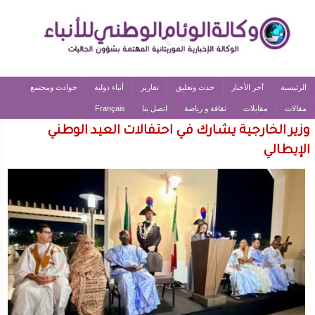
الرئيسية
آخر الأخبار
حدث وتعليق
تقارير
أنباء دولية
حوادث ومجتمع
مقالات
مقابلات
ثقافة و رياضة
اتصل بنا
Français
وزير الخارجية يشارك في احتفالات العيد الوطني
الإيطالي