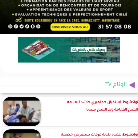
الوئام TV
نواكشوط: استقبال جماهيري حاشد للعلامة
الشيخ الفخامة ولد الشيخ سيديا
نواكشوط: عمدة بلدية عرفات يستعرض حصيلة