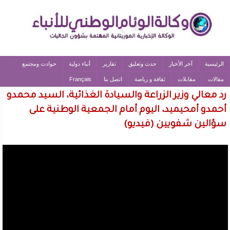
الرئيسية
آخر الأخبار
حدث وتعليق
تقارير
أنباء دولية
حوادث ومجتمع
مقالات
مقابلات
ثقافة و رياضة
اتصل بنا
Français
رد معالي وزير الزراعة والسيادة الغذائية، السيد محمدو
أحمدو أمحيميد، اليوم أمام الجمعية الوطنية على
سؤالين شفويين (فيديو)