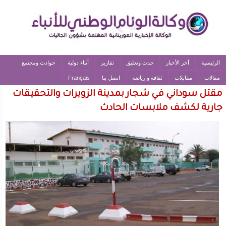
الرئيسية
آخر الأخبار
حدث وتعليق
تقارير
أنباء دولية
حوادث ومجتمع
مقالات
مقابلات
ثقافة و رياضة
اتصل بنا
Français
مقتل سوداني في شجار بمدينة الزويرات والتحقيقات
جارية لكشف ملابسات الحادث