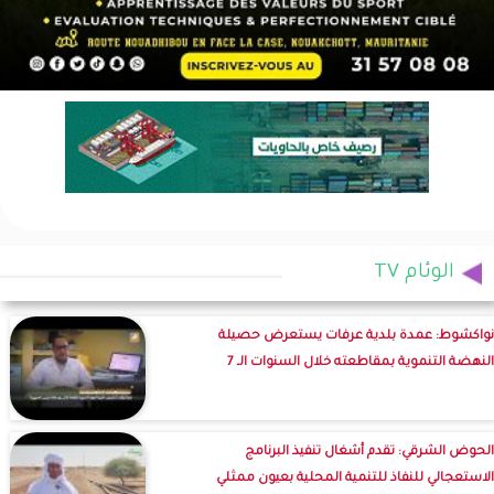
الوئام TV
نواكشوط: عمدة بلدية عرفات يستعرض حصيلة
النهضة التنموية بمقاطعته خلال السنوات الـ 7
الحوض الشرقي: تقدم أشغال تنفيذ البرنامج
الاستعجالي للنفاذ للتنمية المحلية بعيون ممثلي