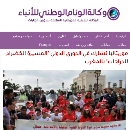
الرئيسية
آخر الأخبار
حدث وتعليق
تقارير
أنباء دولية
حوادث ومجتمع
مقالات
مقابلات
ثقافة و رياضة
اتصل بنا
Français
موريتانيا تشارك في الدوري الدولي "المسيرة الخضراء
للدراجات" بالمغرب