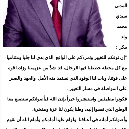
المدني
سيدي
محمد
ولد
ببكر :
"إن توقكم للتغيير وتمردكم على الواقع الذي بدى لنا جليا ومتناميا
مع كل محطة حططنا فيها الرحال، قد شدَّ من عزيمتنا وزادنا قوة
على قوتنا، وبات لنا الوقود الذي نستمد منه الأمل والجهد والصبر
على المواصلة في مسار التغيير .
فكونوا مطمئنين واستبشروا خيراً بإذن الله فبأصواتكم سنصنع معا
الوطن الذي نصبوا إليه، وطنا يكون لنا عزة ومفخرة.
وأصواتكم أمانة في أعناقنا ولزام علينا أمامكم وأمام الله أن نقوم