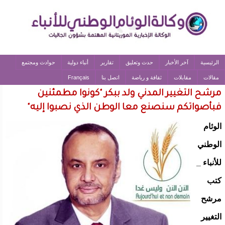
الرئيسية
آخر الأخبار
حدث وتعليق
تقارير
أنباء دولية
حوادث ومجتمع
مقالات
مقابلات
ثقافة و رياضة
اتصل بنا
Français
مرشح التغيير المدني ولد ببكر "كونوا مطمئنين
فبأصواتكم سنصنع معا الوطن الذي نصبوا إليه"
الوئام
الوطني
للأنباء _
كتب
مرشح
التغيير