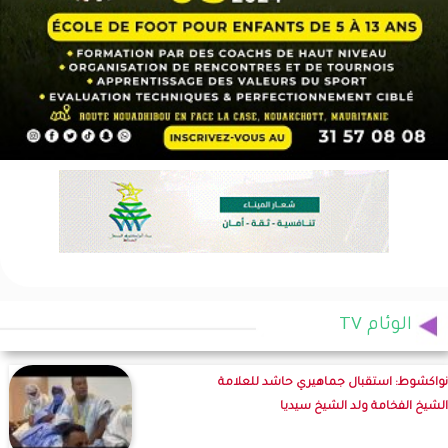
الوئام TV
نواكشوط: استقبال جماهيري حاشد للعلامة
الشيخ الفخامة ولد الشيخ سيديا